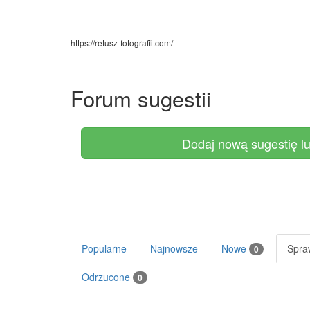
https://retusz-fotografii.com/
Forum sugestii
Dodaj nową sugestię l
Popularne
Najnowsze
Nowe
Spr
0
Odrzucone
0