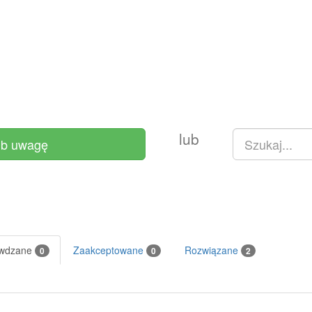
lub
ub uwagę
awdzane
Zaakceptowane
Rozwiązane
0
0
2