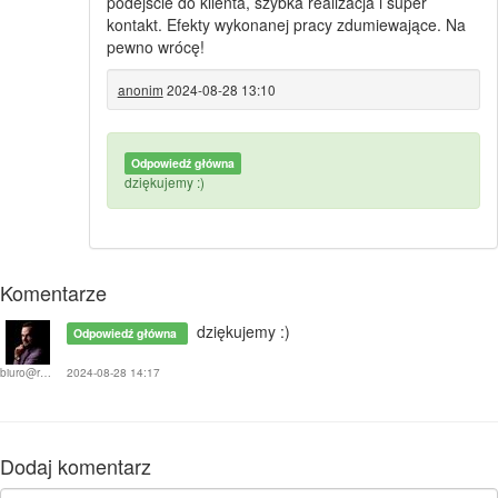
podejście do klienta, szybka realizacja i super
kontakt. Efekty wykonanej pracy zdumiewające. Na
pewno wrócę!
anonim
2024-08-28 13:10
Odpowiedź główna
dziękujemy :)
Komentarze
dziękujemy :)
Odpowiedź główna
2024-08-28 14:17
biuro@retusz-fotografii.com
Dodaj komentarz