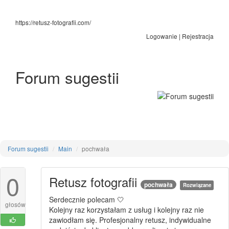
https://retusz-fotografii.com/
Logowanie
|
Rejestracja
Forum sugestii
Forum sugestii
Main
pochwała
0
Retusz fotografii
pochwała
Rozwiązane
Serdecznie polecam 🤍
głosów
Kolejny raz korzystałam z usług i kolejny raz nie
zawiodłam się. Profesjonalny retusz, indywidualne